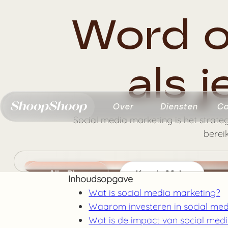
Word o
als j
Over
Diensten
Co
Social media marketing is het strate
berei
Alle Blogs
Kennis Maken
Inhoudsopgave
Geschreven door Benjamin
Wat is social media marketing?
mei 18, 2026
Waarom investeren in social med
Wat is de impact van social med