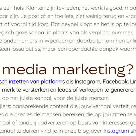
 een huis. Klanten zijn tevreden, het werk is goed, maar o
r zijn. Je post af en toe iets, ziet weinig terug en vra
t of vooral tijd kost. Dat gevoel klopt en het is op te los
egisch groeikanaal in plaats van als verplicht nummer.
 ondernemers in Woerden en daarbuiten om hun online 
 Geen losse acties, maar een doordachte aanpak waarm
l media marketing?
sch inzetten van platforms
als Instagram, Facebook, Lin
 merk te versterken en leads of verkopen te genereren
op het juiste kanaal, voor de juiste mensen.
pijlers: aansprekende content die jouw verhaal vertelt, 
ties die precies de mensen bereiken die op jou zitten 
onaal of landelijk adverteren op basis van interesses, 
anaal te duiken vind je in onze blog over
Instagram sto