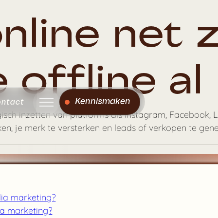
nline net z
e offline a
Kennismaken
ntact
gisch inzetten van platforms als Instagram, Facebook, 
ken, je merk te versterken en leads of verkopen te gene
ia marketing?
ia marketing?