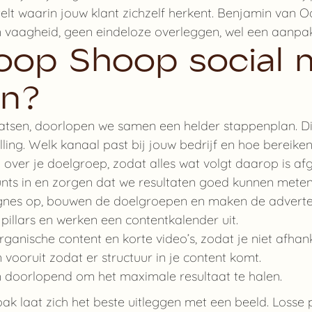
elt waarin jouw klant zichzelf herkent. Benjamin van O
n vaagheid, geen eindeloze overleggen, wel een aanpak 
oop Shoop social 
an?
tsen, doorlopen we samen een helder stappenplan. Di
ing. Welk kanaal past bij jouw bedrijf en hoe bereike
over je doelgroep, zodat alles wat volgt daarop is af
nts in en zorgen dat we resultaten goed kunnen meten
nes op, bouwen de doelgroepen en maken de adverten
illars en werken een contentkalender uit.
ganische content en korte video’s, zodat je niet afhank
vooruit zodat er structuur in je content komt.
 doorlopend om het maximale resultaat te halen.
pak laat zich het beste uitleggen met een beeld. Losse 