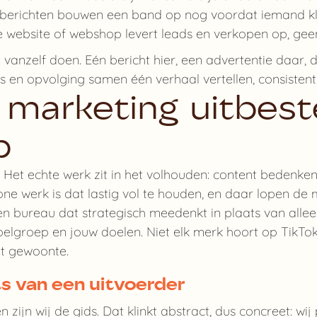
n berichten bouwen een band op nog voordat iemand kla
 website of webshop levert leads en verkopen op, geen v
t vanzelf doen. Eén bericht hier, een advertentie daar, 
es en opvolging samen één verhaal vertellen, consiste
 marketing uitbest
p
et echte werk zit in het volhouden: content bedenken,
one werk is dat lastig vol te houden, en daar lopen d
en bureau dat strategisch meedenkt in plaats van allee
doelgroep en jouw doelen. Niet elk merk hoort op TikTok
it gewoonte.
ts van een uitvoerder
 zijn wij de gids. Dat klinkt abstract, dus concreet: wi